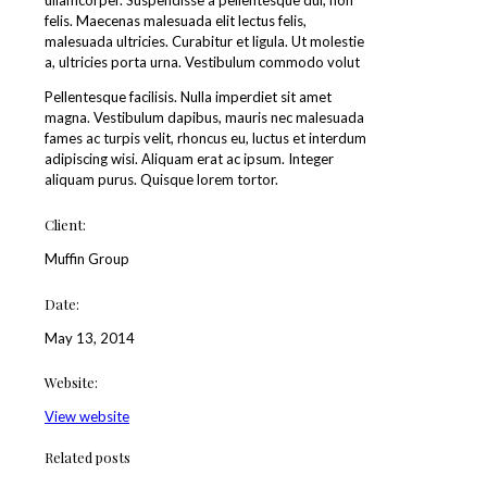
ullamcorper. Suspendisse a pellentesque dui, non
felis. Maecenas malesuada elit lectus felis,
malesuada ultricies. Curabitur et ligula. Ut molestie
a, ultricies porta urna. Vestibulum commodo volut
Pellentesque facilisis. Nulla imperdiet sit amet
magna. Vestibulum dapibus, mauris nec malesuada
fames ac turpis velit, rhoncus eu, luctus et interdum
adipiscing wisi. Aliquam erat ac ipsum. Integer
aliquam purus. Quisque lorem tortor.
Client:
Muffin Group
Date:
May 13, 2014
Website:
View website
Related posts